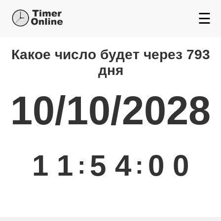
☰
Какой день будет через
Какое число будет через 793
дня
10/10/2028
1
1
5
4
0
0
:
: