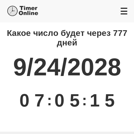
☰
Какой день будет через
Какое число будет через 777
дней
9/24/2028
0
7
0
5
1
5
:
: