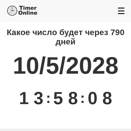
☰
Какой день будет через
Какое число будет через 790
дней
10/5/2028
1
3
5
8
0
8
:
: