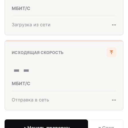
МБИТ/С
Загрузка из сети
--
ИСХОДЯЩАЯ СКОРОСТЬ
--
МБИТ/С
Отправка в сеть
--