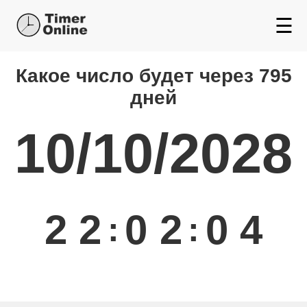
☰
Какой день будет через
Какое число будет через 795
дней
10/10/2028
2
2
0
2
0
4
:
: