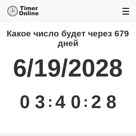
☰
Какой день будет через
Какое число будет через 679
дней
6/19/2028
0
3
4
0
2
9
:
: