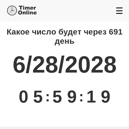
☰
Какой день будет через
Какое число будет через 691
день
6/28/2028
0
5
5
9
1
9
:
: