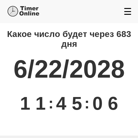
☰
Какой день будет через
Какое число будет через 683
дня
6/22/2028
1
1
4
5
0
6
:
: