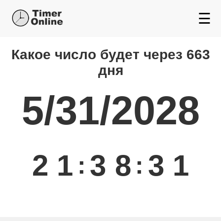
☰
Какой день будет через
Какое число будет через 663
дня
5/31/2028
2
1
3
8
3
1
:
: