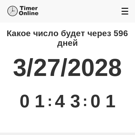
☰
Какой день будет через
Какое число будет через 596
дней
3/27/2028
0
1
4
3
0
1
:
: