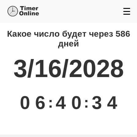
☰
Какой день будет через
Какое число будет через 586
дней
3/16/2028
0
6
4
0
3
4
:
: