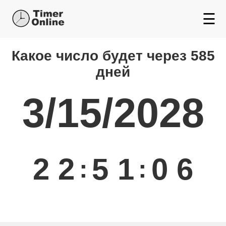
☰
Какой день будет через
Какое число будет через 585
дней
3/15/2028
2
2
5
1
0
6
:
: