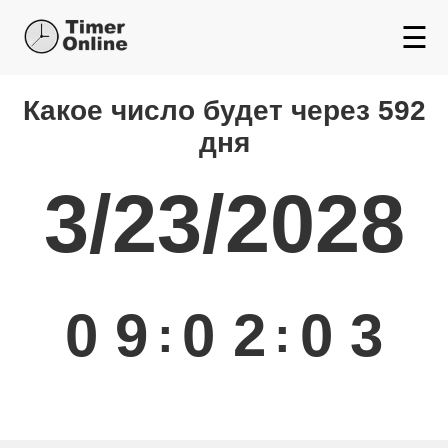
☰
Какой день будет через
Какое число будет через 592
дня
3/23/2028
0
9
0
2
0
3
:
: