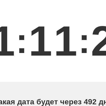
1
1
1
:
:
акая дата будет через 492 д