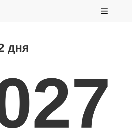
☰
2 дня
2027