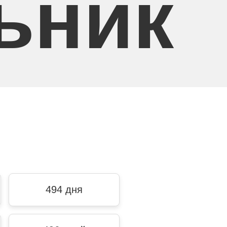
ьник
494 дня