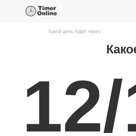
Какой день будет через
Како
12/