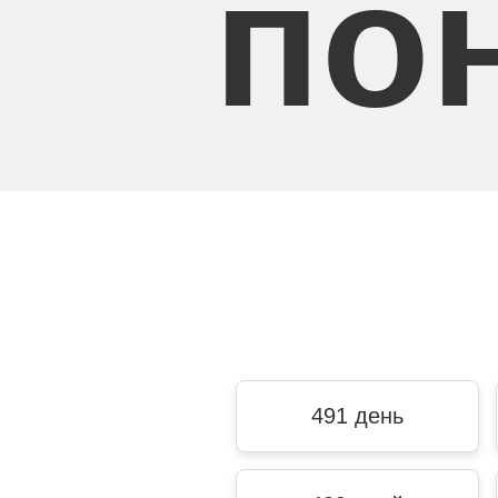
по
491 день