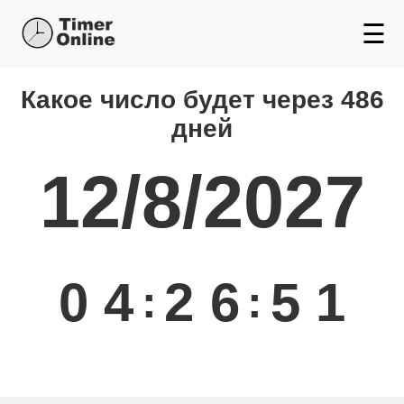
☰
Какой день будет через
Какое число будет через 486
дней
12/8/2027
0
4
2
6
5
2
:
: