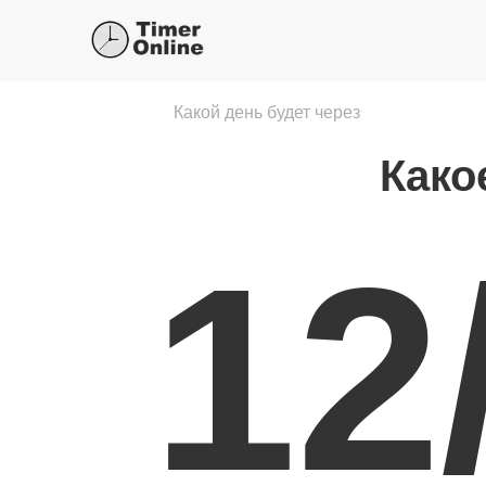
Какой день будет через
Како
12