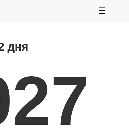
☰
2 дня
027