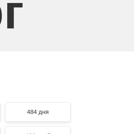
г
484 дня