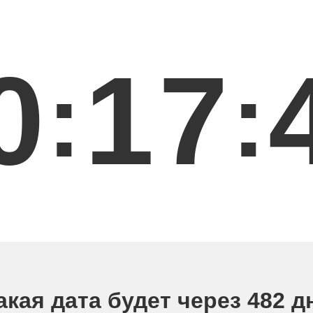
0
1
7
:
:
акая дата будет через 482 д