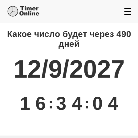
☰
Какой день будет через
Какое число будет через 490
дней
12/9/2027
1
6
3
4
0
4
:
: