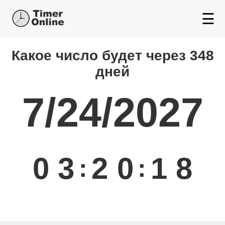
☰
Какой день будет через
Какое число будет через 348
дней
7/24/2027
0
3
2
0
1
8
:
: