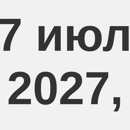
7 ию
2027,