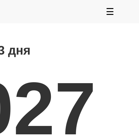
☰
3 дня
027