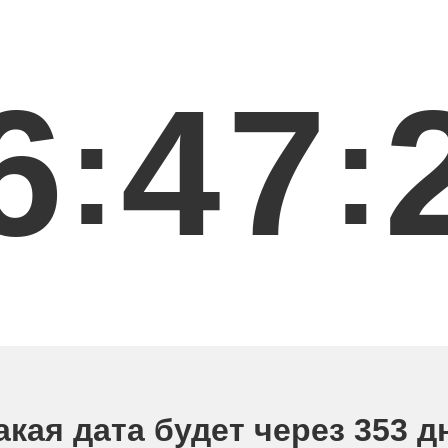
6
4
7
:
:
акая дата будет через 353 д