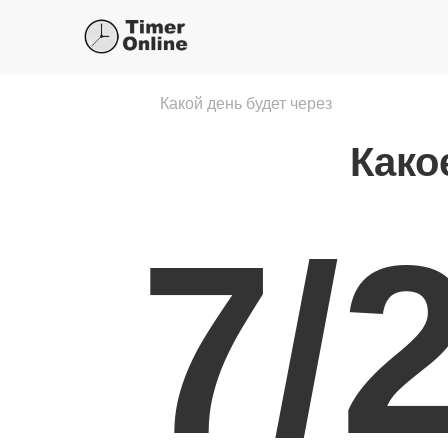
Какой день будет через
Како
7/