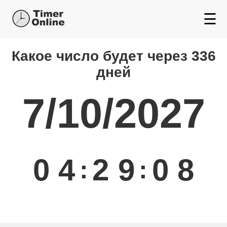
☰
Какой день будет через
Какое число будет через 336
дней
7/10/2027
0
4
2
9
0
9
:
: