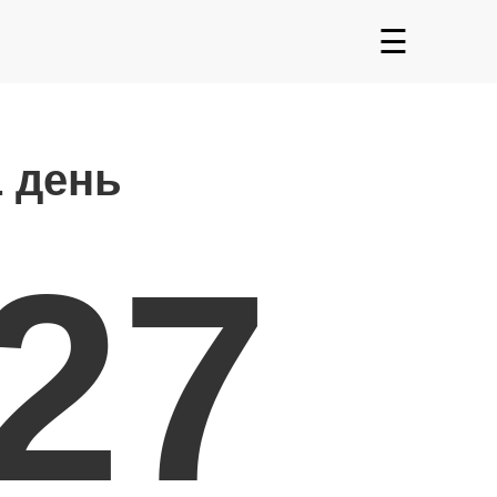
☰
1 день
027