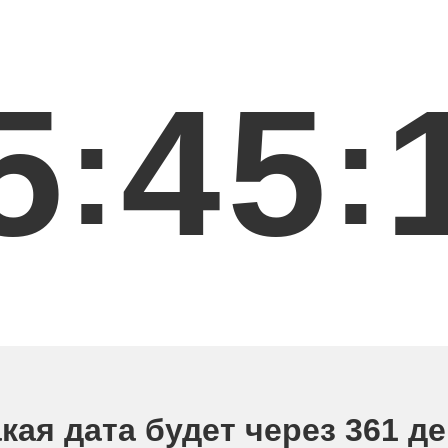
5
4
5
:
:
кая дата будет через 361 д