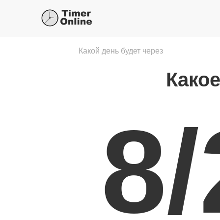
Какой день будет через
Какое
8/