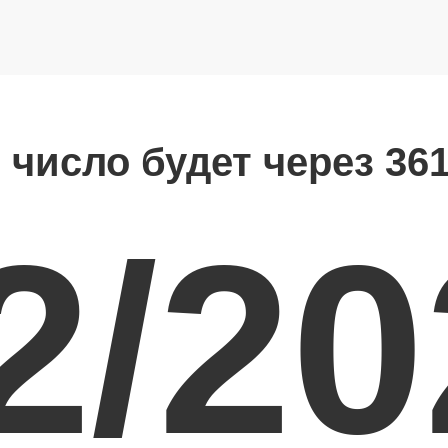
 число будет через 36
2/2