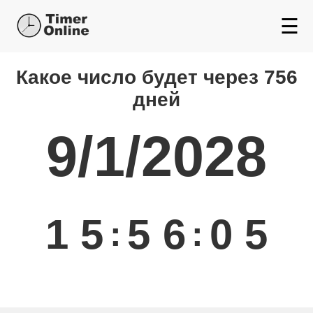
☰
Какой день будет через
Какое число будет через 756
дней
9/1/2028
1
5
5
6
0
5
:
: