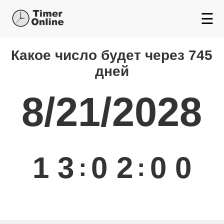
☰
Какой день будет через
Какое число будет через 745
дней
8/21/2028
1
3
0
2
0
0
:
: