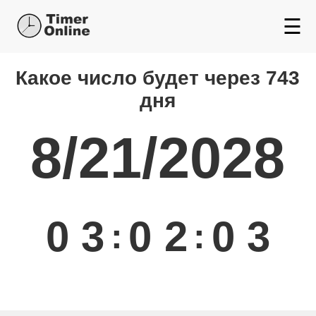
☰
Какой день будет через
Какое число будет через 743
дня
8/21/2028
0
3
0
2
0
3
:
: