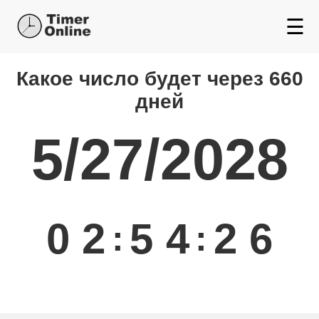
☰
Какой день будет через
Какое число будет через 660
дней
5/27/2028
0
2
5
4
2
6
:
: