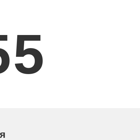
5
5
ня