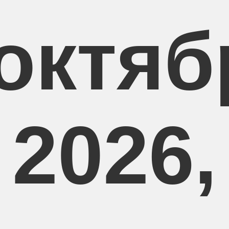
 октяб
2026,