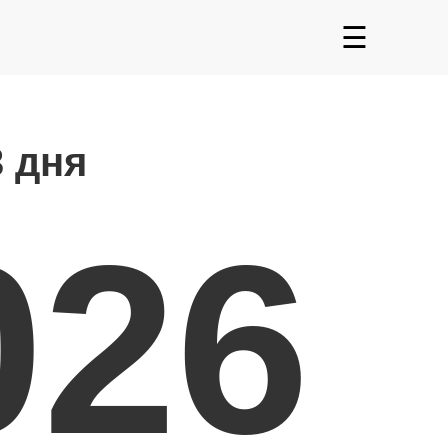
☰
3 дня
026