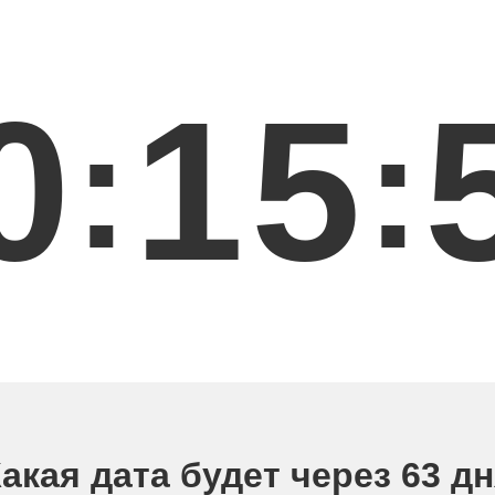
0
1
5
:
:
акая дата будет через 63 д