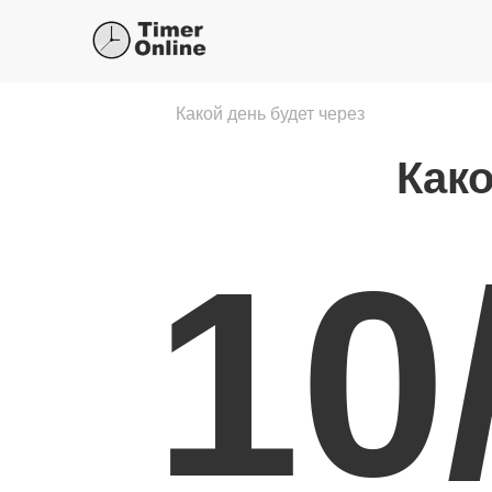
Какой день будет через
Како
10