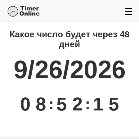
☰
Какой день будет через
Какое число будет через 48
дней
9/26/2026
0
8
5
2
1
5
:
: