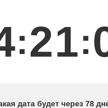
4
2
1
:
:
акая дата будет через 78 дн