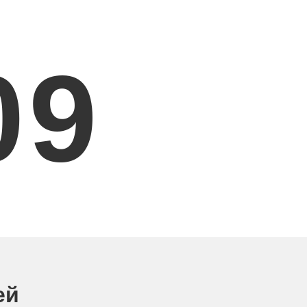
0
9
ей