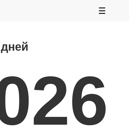
☰
 дней
2026