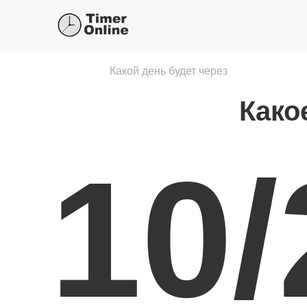
Какой день будет через
Како
10/