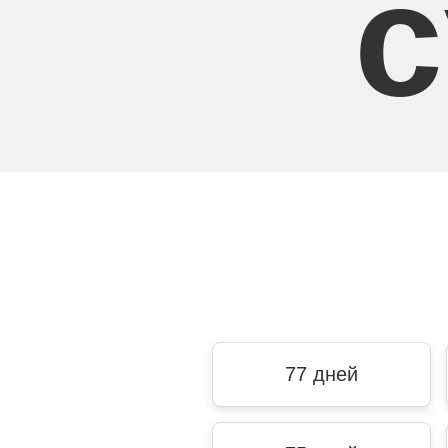
с
77 дней