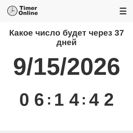
☰
Какой день будет через
Какое число будет через 37
дней
9/15/2026
0
6
1
4
4
2
:
: