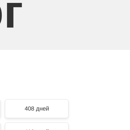
г
408 дней