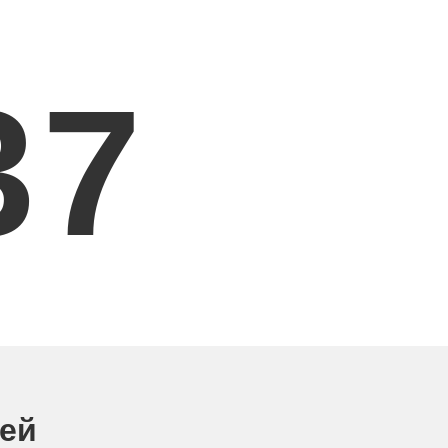
3
7
ней