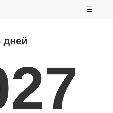
☰
6 дней
027