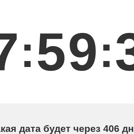
7
5
9
:
:
кая дата будет через 406 д