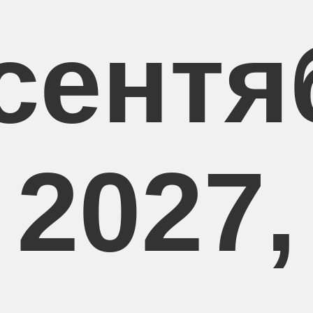
 сентя
2027,