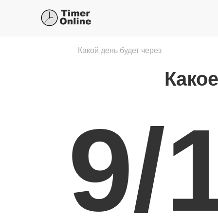
Какой день будет через
Какое
9/