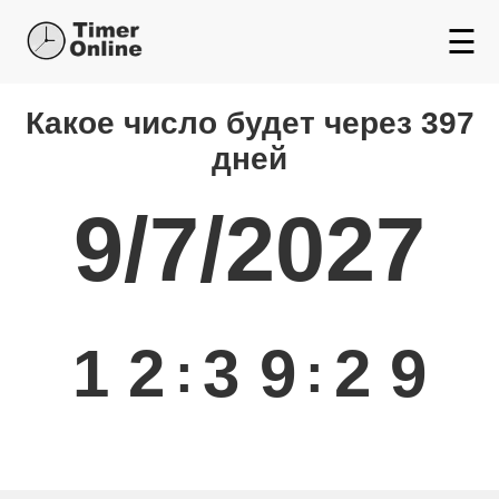
☰
Какой день будет через
Какое число будет через 397
дней
9/7/2027
1
2
3
9
2
9
:
: