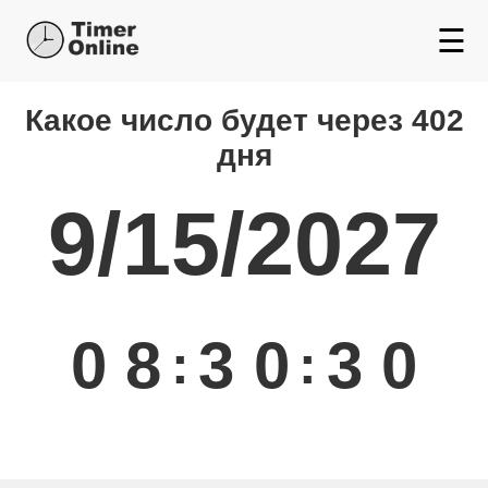
☰
Какой день будет через
Какое число будет через 402
дня
9/15/2027
0
8
3
0
3
1
:
: