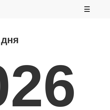
☰
 дня
026