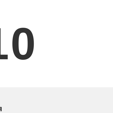
1
1
я