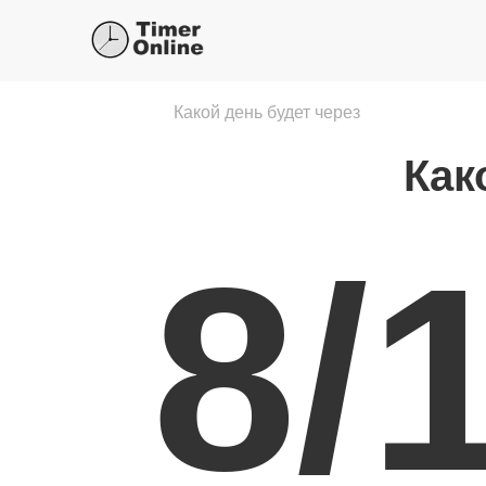
Какой день будет через
Как
8/