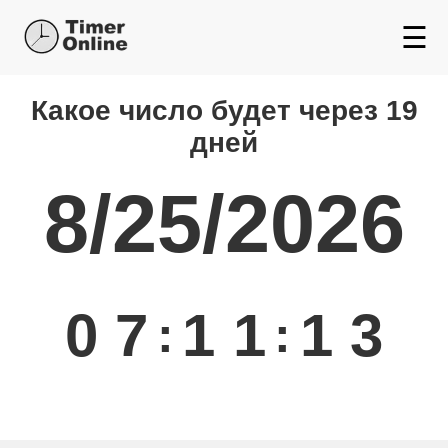
☰
Какой день будет через
Какое число будет через 19
дней
8/25/2026
0
7
1
1
1
3
:
: