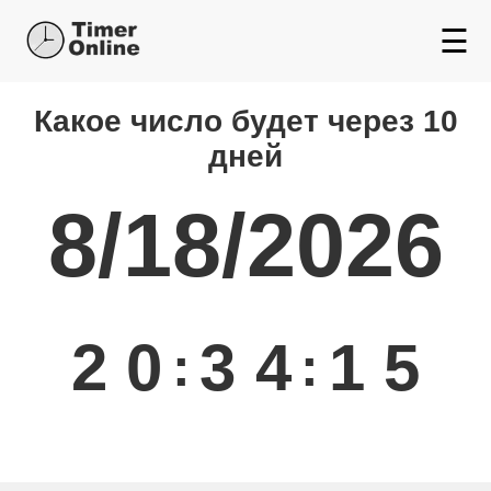
☰
Какой день будет через
Какое число будет через 10
дней
8/18/2026
2
0
3
4
1
5
:
: