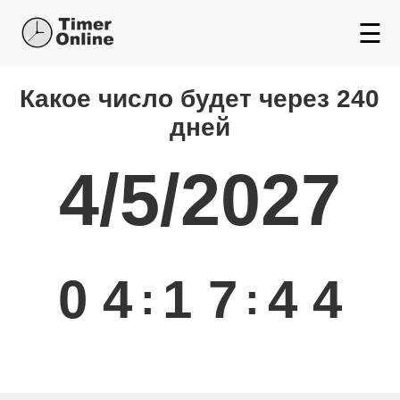
☰
Какой день будет через
Какое число будет через 240
дней
4/5/2027
0
4
1
7
4
4
:
: