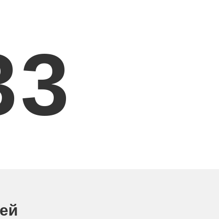
3
3
ней