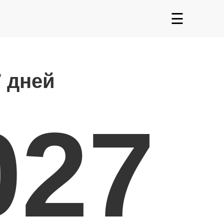
☰
7 дней
027