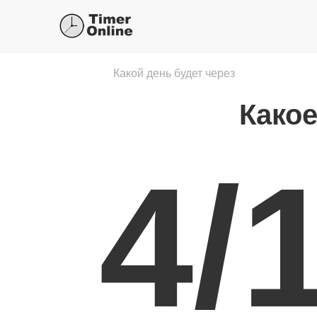
Какой день будет через
Какое
4/