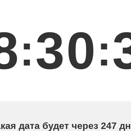
8
3
0
:
:
кая дата будет через 247 д