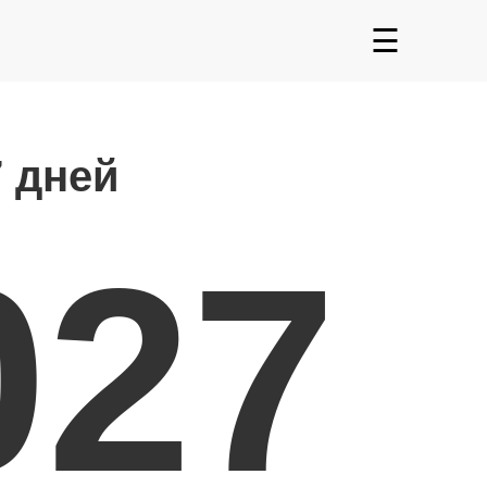
☰
7 дней
027