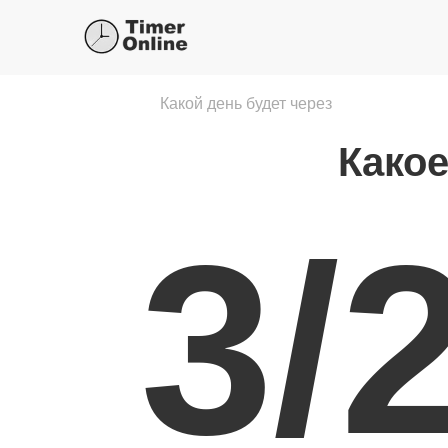
Какой день будет через
Какое
3/