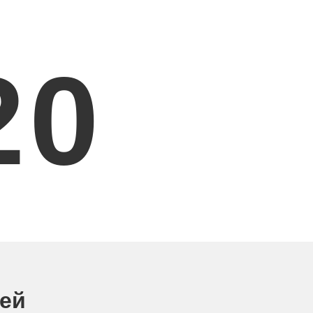
2
0
ней