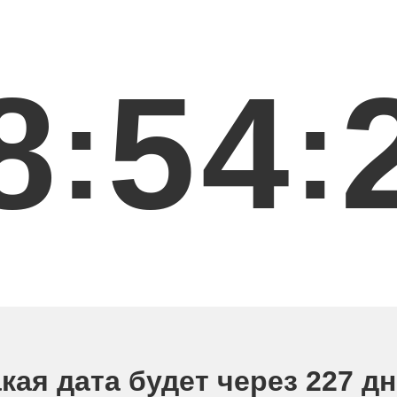
8
5
4
:
:
кая дата будет через 227 д