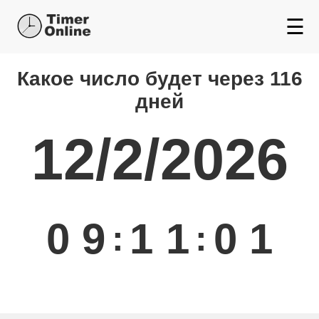
☰
Какой день будет через
Какое число будет через 116
дней
12/2/2026
0
9
1
1
0
1
:
: