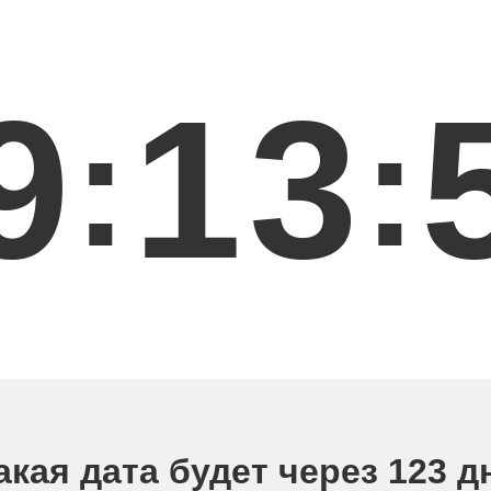
9
1
3
:
:
акая дата будет через 123 д