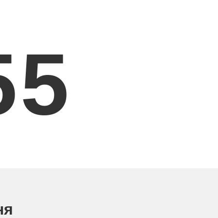
5
6
ня