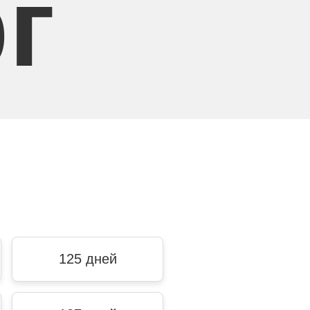
г
125 дней