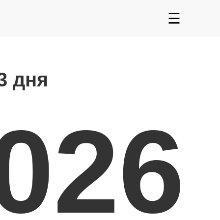
☰
3 дня
2026