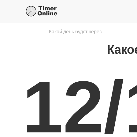
Какой день будет через
Како
12/