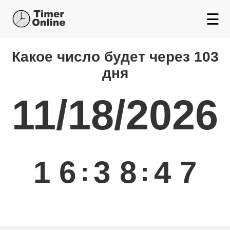
☰
Какой день будет через
Какое число будет через 103
дня
11/18/2026
1
6
3
8
4
7
:
: