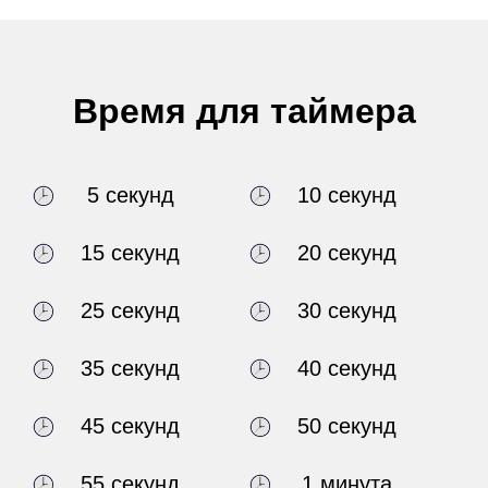
Время для таймера
5 секунд
10 секунд
15 секунд
20 секунд
25 секунд
30 секунд
35 секунд
40 секунд
45 секунд
50 секунд
55 секунд
1 минута