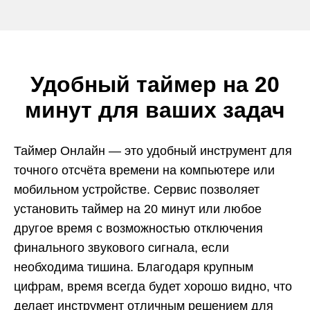
Удобный таймер на 20
минут для ваших задач
Таймер Онлайн — это удобный инструмент для
точного отсчёта времени на компьютере или
мобильном устройстве. Сервис позволяет
установить таймер на 20 минут или любое
другое время с возможностью отключения
финального звукового сигнала, если
необходима тишина. Благодаря крупным
цифрам, время всегда будет хорошо видно, что
делает инструмент отличным решением для