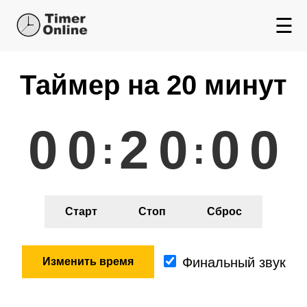
☰
Таймер на 20 минут
0
0
2
0
0
0
:
:
Старт
Стоп
Сброс
Финальный звук
Изменить время