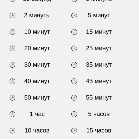
2 минуты
5 минут
10 минут
15 минут
20 минут
25 минут
30 минут
35 минут
40 минут
45 минут
50 минут
55 минут
1 час
5 часов
10 часов
15 часов