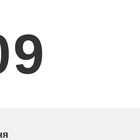
1
0
ня