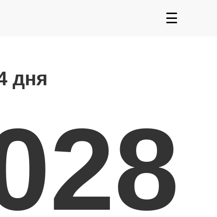
☰
4 дня
2028