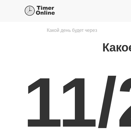
Какой день будет через
Како
11/