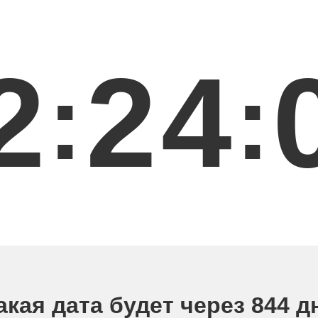
2
2
4
:
:
акая дата будет через 844 д