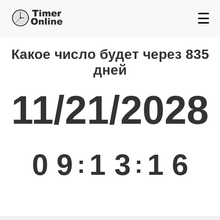
☰
Какой день будет через
Какое число будет через 835
дней
11/21/2028
0
9
1
3
1
6
:
: