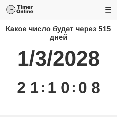
☰
Какой день будет через
Какое число будет через 515
дней
1/3/2028
2
1
1
0
0
8
:
: