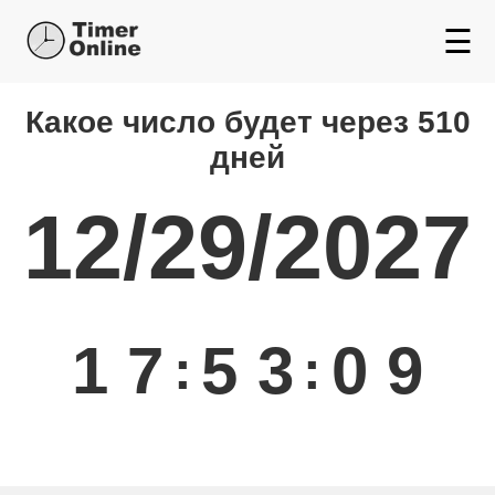
☰
Какой день будет через
Какое число будет через 510
дней
12/29/2027
1
7
5
3
0
9
:
: