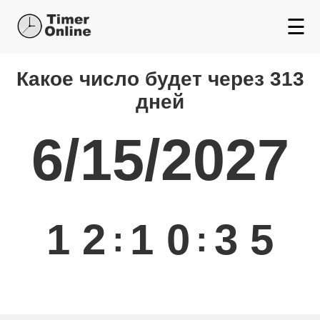
☰
Какой день будет через
Какое число будет через 313
дней
6/15/2027
1
2
1
0
3
5
:
: