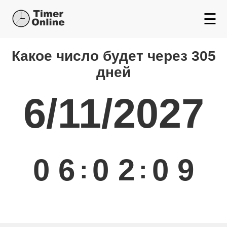
☰
Какой день будет через
Какое число будет через 305
дней
6/11/2027
0
6
0
2
0
9
:
: