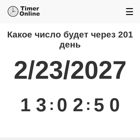
☰
Какой день будет через
Какое число будет через 201
день
2/23/2027
1
3
0
2
5
0
:
: